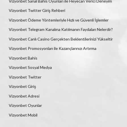
Vizyonbet Sanal Bahis Oyunları ile Heyecan Verici Deneyim
Vizyonbet Twitter Giriş Rehberi
Vizyonbet Ödeme Yöntemleriyle Hızlı ve Güvenli İşlemler
Vizyonbet Telegram Kanalına Katılmanın Faydaları Nelerdir?
Vizyonbet Canlı Casino Gerçekten Beklentilerinizi Yükseltir
Vizyonbet Promosyonları ile Kazançlarınızı Artırma
Vizyonbet Bahis
Vizyonbet Sosyal Medya
Vizyonbet Twitter
Vizyonbet Giriş
Vizyonbet Adresi
Vizyonbet Oyunlar
Vizyonbet Mobil