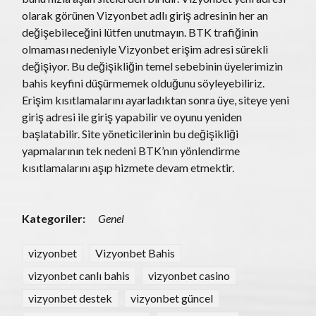
olarak görünen Vizyonbet adlı giriş adresinin her an
değişebileceğini lütfen unutmayın. BTK trafiğinin
olmaması nedeniyle Vizyonbet erişim adresi sürekli
değişiyor. Bu değişikliğin temel sebebinin üyelerimizin
bahis keyfini düşürmemek olduğunu söyleyebiliriz.
Erişim kısıtlamalarını ayarladıktan sonra üye, siteye yeni
giriş adresi ile giriş yapabilir ve oyunu yeniden
başlatabilir. Site yöneticilerinin bu değişikliği
yapmalarının tek nedeni BTK’nın yönlendirme
kısıtlamalarını aşıp hizmete devam etmektir.
Kategoriler:
Genel
vizyonbet
Vizyonbet Bahis
vizyonbet canlı bahis
vizyonbet casino
vizyonbet destek
vizyonbet güncel