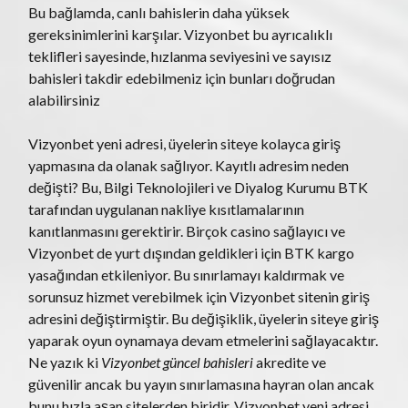
Bu bağlamda, canlı bahislerin daha yüksek
gereksinimlerini karşılar. Vizyonbet bu ayrıcalıklı
teklifleri sayesinde, hızlanma seviyesini ve sayısız
bahisleri takdir edebilmeniz için bunları doğrudan
alabilirsiniz
Vizyonbet yeni adresi, üyelerin siteye kolayca giriş
yapmasına da olanak sağlıyor. Kayıtlı adresim neden
değişti? Bu, Bilgi Teknolojileri ve Diyalog Kurumu BTK
tarafından uygulanan nakliye kısıtlamalarının
kanıtlanmasını gerektirir. Birçok casino sağlayıcı ve
Vizyonbet de yurt dışından geldikleri için BTK kargo
yasağından etkileniyor. Bu sınırlamayı kaldırmak ve
sorunsuz hizmet verebilmek için Vizyonbet sitenin giriş
adresini değiştirmiştir. Bu değişiklik, üyelerin siteye giriş
yaparak oyun oynamaya devam etmelerini sağlayacaktır.
Ne yazık ki
Vizyonbet güncel bahisleri
akredite ve
güvenilir ancak bu yayın sınırlamasına hayran olan ancak
bunu hızla aşan sitelerden biridir. Vizyonbet yeni adresi