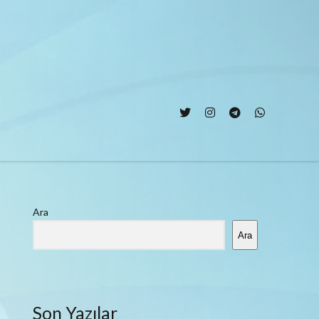
twitter
instagram
telegram
whatsapp
Yan
Ara
Menü
Ara
Son Yazılar