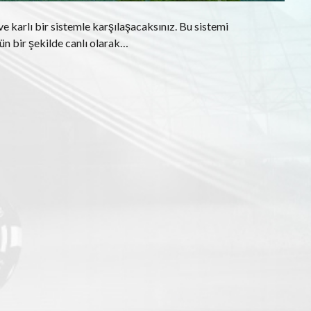
e karlı bir sistemle karşılaşacaksınız. Bu sistemi
ün bir şekilde canlı olarak…