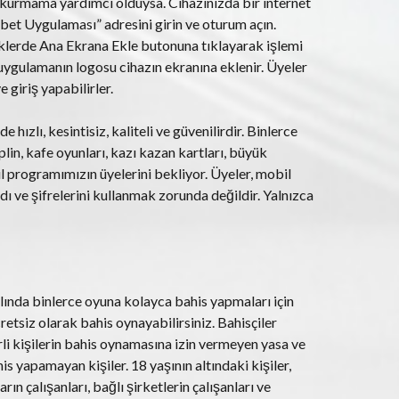
kurmama yardımcı olduysa. Cihazınızda bir internet
nbet Uygulaması” adresini girin ve oturum açın.
neklerde Ana Ekrana Ekle butonuna tıklayarak işlemi
ygulamanın logosu cihazın ekranına eklenir. Üyeler
 giriş yapabilirler.
l
de hızlı, kesintisiz, kaliteli ve güvenilirdir. Binlerce
lin, kafe oyunları, kazı kazan kartları, büyük
l programımızın üyelerini bekliyor. Üyeler, mobil
adı ve şifrelerini kullanmak zorunda değildir. Yalnızca
lında binlerce oyuna kolayca bahis yapmaları için
etsiz olarak bahis oynayabilirsiniz. Bahisçiler
irli kişilerin bahis oynamasına izin vermeyen yasa ve
s yapamayan kişiler. 18 yaşının altındaki kişiler,
arın çalışanları, bağlı şirketlerin çalışanları ve