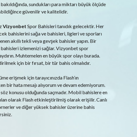
e bakıldığında, sundukları para miktarı büyük ölçüde
ildiğince güvenilir ve kalitelidir.
ız
Vizyonbet
Spor Bahisleri tanıdık gelecektir. Her
 bahislerini sağa ve bahisleri, ligleri ve sporları
nen akıllı tekli veya gevşek bahisler yapın. Bir
 bahisleri izlemenizi sağlar. Vizyonbet spor
 kaydırın. Muhtemelen en büyük spor olayı burada.
lmek için bir fırsat, bir tür bahis olmalıdır.
üme erişmek için tarayıcınızda Flash’ın
ken bir hata mesajı alıyorum ve devam edemiyorum.
s söz konusu olduğunda saçmadır. Mobil bahislere en
lan olarak Flash etkinleştirilmiş olarak erişilir. Canlı
Kornerler ve diğer yüksek bahisler üzerine bahis
siniz.