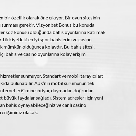
 bir özellik olarak öne çıkıyor. Bir oyun sitesinin
imi sunması gerekir. Vizyonbet Bonus bu konuda
sçiler söz konusu olduğunda bahis oyunlarına katılmak
ı
Türkiye’deki en iyi spor bahislerini ve casino
ak mümkün olduğunca kolaydır. Bu bahis sitesi,
içi bahis ve casino oyunlarına kolay erişim
 hizmetler sunmuyor. Standart ve mobil tarayıcılar:
kıda bulunabilir. Apk’nın mobil sürümünün tek
, internet erişimine ihtiyaç duymadan doğrudan
büyük faydalar sağladı. Sistem adresleri için yeni
man bahis oynayabileceğiniz ve canlı casino
 erişiminiz olacak.