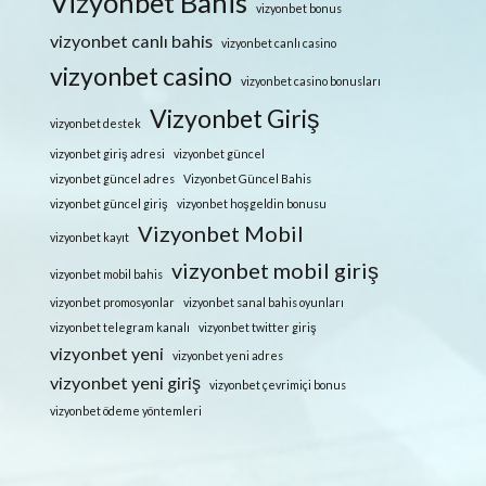
Vizyonbet Bahis
vizyonbet bonus
vizyonbet canlı bahis
vizyonbet canlı casino
vizyonbet casino
vizyonbet casino bonusları
Vizyonbet Giriş
vizyonbet destek
vizyonbet giriş adresi
vizyonbet güncel
vizyonbet güncel adres
Vizyonbet Güncel Bahis
vizyonbet güncel giriş
vizyonbet hoşgeldin bonusu
Vizyonbet Mobil
vizyonbet kayıt
vizyonbet mobil giriş
vizyonbet mobil bahis
vizyonbet promosyonlar
vizyonbet sanal bahis oyunları
vizyonbet telegram kanalı
vizyonbet twitter giriş
vizyonbet yeni
vizyonbet yeni adres
vizyonbet yeni giriş
vizyonbet çevrimiçi bonus
vizyonbet ödeme yöntemleri