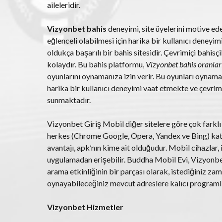
aileleridir.
Vizyonbet bahis
deneyimi, site üyelerini motive eden
eğlenceli olabilmesi için harika bir kullanıcı deney
oldukça başarılı bir bahis sitesidir. Çevrimiçi bahi
kolaydır. Bu bahis platformu,
Vizyonbet bahis oranlar
oyunlarını oynamanıza izin verir. Bu oyunları oynam
harika bir kullanıcı deneyimi vaat etmekte ve çevrim
sunmaktadır.
Vizyonbet Giriş Mobil diğer sitelere göre çok farklı
herkes (Chrome Google, Opera, Yandex ve Bing) kat
avantajı, apk’nın kime ait olduğudur. Mobil cihazlar
uygulamadan erişebilir. Buddha Mobil Evi, Vizyonbet 
arama etkinliğinin bir parçası olarak, istediğiniz za
oynayabileceğiniz mevcut adreslere kalıcı programlı
Vizyonbet Hizmetler