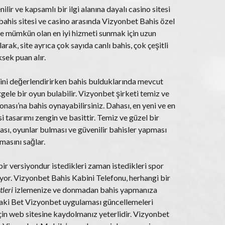
lir ve kapsamlı bir ilgi alanına dayalı casino sitesi
ahis sitesi ve casino arasında Vizyonbet Bahis özel
ine mümkün olan en iyi hizmeti sunmak için uzun
rak, site ayrıca çok sayıda canlı bahis, çok çeşitli
sek puan alır.
rini değerlendirirken bahis bulduklarında mevcut
tgele bir oyun bulabilir. Vizyonbet şirketi temiz ve
sı’na bahis oynayabilirsiniz. Dahası, en yeni ve en
 tasarımı zengin ve basittir. Temiz ve güzel bir
sı, oyunlar bulması ve güvenilir bahisler yapması
masını sağlar.
ir versiyondur istedikleri zaman istedikleri spor
yor. Vizyonbet Bahis Kabini Telefonu, herhangi bir
tleri
izlemenize ve donmadan bahis yapmanıza
daki Bet Vizyonbet uygulaması güncellemeleri
in web sitesine kaydolmanız yeterlidir. Vizyonbet