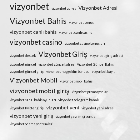
vizyonbet
Vizyonbet Adresi
vizyonbet adres
Vizyonbet Bahis
vizyonbet bonus
vizyonbet canlı bahis
vizyonbet canlı casino
vizyonbet casino
vizyonbet casino bonusları
Vizyonbet Giriş
vizyonbet destek
vizyonbet giriş adresi
vizyonbet güncel
vizyonbet güncel adres
Vizyonbet Güncel Bahis
vizyonbet güncel giriş
vizyonbet hoşgeldin bonusu
vizyonbet kayıt
Vizyonbet Mobil
vizyonbet mobil bahis
vizyonbet mobil giriş
vizyonbet promosyonlar
vizyonbet sanal bahis oyunları
vizyonbet telegram kanalı
vizyonbet yeni
vizyonbet twitter giriş
vizyonbet yeni adres
vizyonbet yeni giriş
vizyonbet çevrimiçi bonus
vizyonbet ödeme yöntemleri