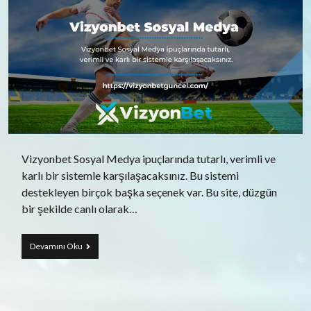
Vizyonbet Sosyal Medya ipuçlarında tutarlı, verimli ve
karlı bir sistemle karşılaşacaksınız. Bu sistemi
destekleyen birçok başka seçenek var. Bu site, düzgün
bir şekilde canlı olarak…
Vizyonbet
Devamını Oku
Sosyal
Medya