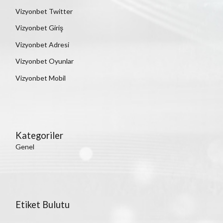
Vizyonbet Twitter
Vizyonbet Giriş
Vizyonbet Adresi
Vizyonbet Oyunlar
Vizyonbet Mobil
Kategoriler
Genel
Etiket Bulutu