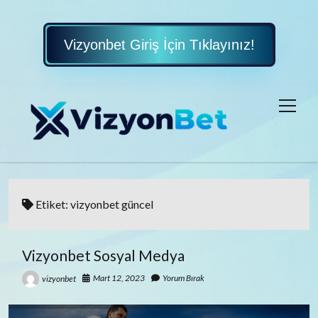
Vizyonbet Giriş İçin Tıklayınız!
menüy
aç
twitter
instagram
telegram
whatsapp
Etiket:
vizyonbet güncel
Vizyonbet Sosyal Medya
Mart 12, 2023
Yorum Bırak
vizyonbet